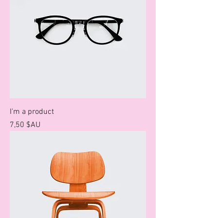
I'm a product
Prix
7,50 $AU