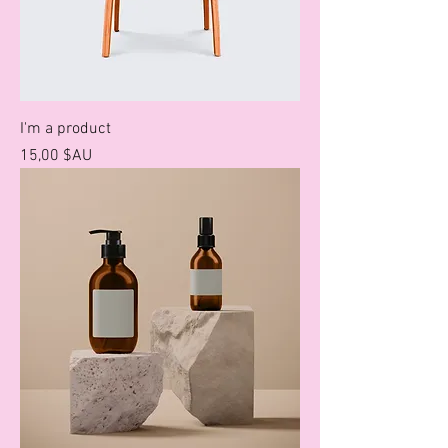
I'm a product
Prix
15,00 $AU