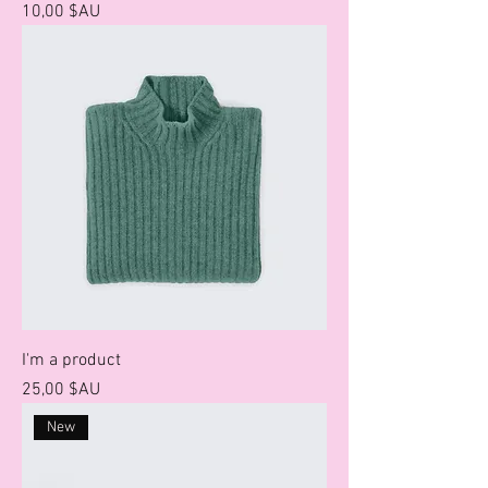
Prix
10,00 $AU
I'm a product
Prix
25,00 $AU
New