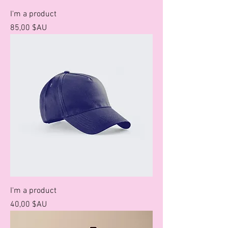
I'm a product
Prix
85,00 $AU
I'm a product
Prix
40,00 $AU